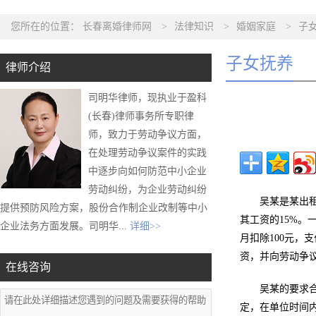
您所在的位置：
长春离婚律师网
>
法律知识
>
婚姻家庭
>
子
子女抚养
律师介绍
司明华律师，现执业于盈科
(长春)律师事务所专职律
师，致力于劳动争议方面，
在处理劳动争议案件的实践
中逐步向如何防范中小企业
劳动纠纷，为企业劳动纠纷
吴某是某出
提供预防风险方案，股份合作制企业改制等中小
其工资的15%
企业法务方面发展。司明华...
详细>>
月扣除100元
资，并向劳动争
在线咨询
吴某的要求
定，在单位时间