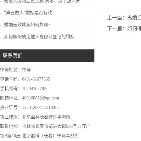
婚前买房婚后还贷款 离婚了房子怎么分
“典己救人”婚姻是否有效
上一篇：离婚
婚姻无效此案如何处理？
下一篇：如何
如何解除使用他人身份证登记的婚姻
联系我们
律师姓名：律师
电话号码：0431-81677365
手机号码：18204303792
邮箱地址：409168852@qq.com
执业证号：12201200211218357
执业律所：北京盈科长春律师事务所
联系地址：吉林省长春市前进大街996号力旺广
场B座10层 北京盈科（长春）律师事务所