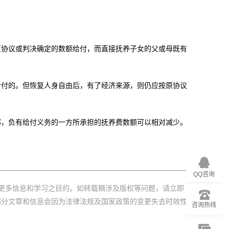
原协议或判决确定的数额给付，而直接抚养子女的父或母既有
给付的。但恢复人身自由后，有了经济来源，则仍应按原协议
部，负有给付义务的一方所承担的抚养费数额可以相对减少。
QQ咨询
更多信息和学习之目的。如转载稿涉及版权等问题，请立即
部分文章和信息会因为法律法规及国家政策的变更失去时效性
咨询热线