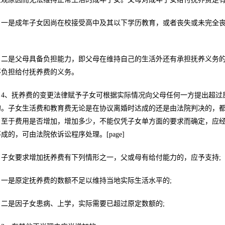
一是成年子女因尚在校接受高中及其以下学历教育，或者丧失或未完全
二是父母具备负担能力，即父母在维持自己的生活外还有承担抚养义务
不负担给付抚养费的义务。
4、抚养费的变更法律赋予子女可根据实际情况向父母任何一方提出超过
的。子女生活费和教育费无论是在协议离婚时达成的还是由法院判决的，
。至于费用是否增加，增加多少，不能仅凭子女单方面的要求而确定，应
成的，可由法院依诉讼程序处理。[page]
子女要求增加抚养费有下列情形之一，父或母有给付能力的，应予支持;
一是原定抚养费的数额不足以维持当地实际生活水平的;
二是因子女患病、上学，实际需要已超过原定数额的;