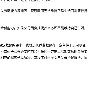
丧失劳动能力等非因主观原因而无法维持正常生活而需要被抚
的给付能力。如果父母因负担抚养义务即不能维持自己生活，
原定数额的要求，也就是抚养费数额在一定条件下是可以变
都不妨碍子女在必要时向父母任何一方提出增加数额的合理要
经相应的程序予以解决。其程序可由子女与父母协议解决，协