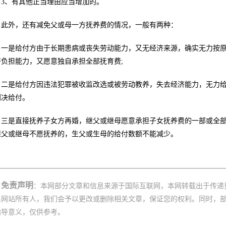
3、有其他正当理由应当增加的。
此外，还有减免父或母一方抚养费的情况，一般有两种：
一是给付方由于长期患病或丧失劳动能力，又无经济来源，确实无力按
济负担能力，又愿意独自承担全部抚育费;
二是给付方因违法犯罪被收监改选或被劳动教养，失去经济能力，无力
判决给付。
三是直接抚养子女方再婚，继父或继母愿意承担子女抚养费的一部或全
继父或继母不愿抚养的，生父或生母的给付数额不能减少。
免责声明
：本网部分文章和信息来源于国际互联网，本网转载出于传递
系网站所有人，我们会予以更改或删除相关文章，保证您的权利。同时，
指导意义，仅供参考。