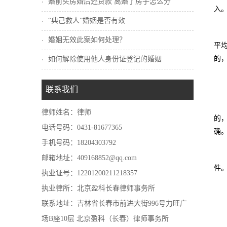
婚前买房婚后还贷款 离婚了房子怎么分
入
“典己救人”婚姻是否有效
婚姻无效此案如何处理？
平
的，
如何解除使用他人身份证登记的婚姻
联系我们
律师姓名：律师
的
电话号码：0431-81677365
确
手机号码：18204303792
邮箱地址：409168852@qq.com
件
执业证号：12201200211218357
执业律所：北京盈科长春律师事务所
联系地址：吉林省长春市前进大街996号力旺广
场B座10层 北京盈科（长春）律师事务所