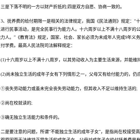
三是下落不明的一方以财产折抵的;四是双方自愿、协商一致的。
3、抚养费的给付期限一是相关的法律规定，我国《民法通则》规定：“
立进行民事活动，是完全民事行为能力人。十六周岁以上不满十八周岁的
能力人。”《教育法》规定，国家、社会、家长必须为未成年人完成9年义
支付学费。最高人民法院司法解释规定：
(1)十六周岁以上不满十八周岁，以其劳动收入为主要生活来源，并能
(2)尚未独立生活的成年子女有下列情形之一，父母又有给付能力的，仍
①丧失劳动能力或虽未完全丧失劳动能力，但其收入不足以维持生活的;
②尚在校就读的;
③确无独立生活能力和条件的。
二是要注意的问题，所谓“不能独立生活的成年子女”，是指尚在校接受
主观原因而无法维持正常生活的成年子女。父母对成年子女给付抚养费是