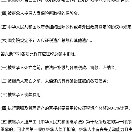
(四)被继承人投保人寿保险所取得的保险金;
(五)中华人民共和国政府参加的国际公约或与外国政府签定的协议中规定
(六)国务院规定不计入应征税遗产总额和其他遗产。
第六条
下列各项允许在应征税总额中扣除：
(一)被继承人死亡之前，依法应补缴的各项税款、罚款、滞纳金;
(二)被继承人死亡之前，未偿还的具有确凿证据的各项债务;
(三)被继承人丧葬费用;
(四)执行遗嘱及管理遗产的直接必要费用按应征税遗产总额的0·5%计算
(五)被继承人遗产由《中华人民共和国继承法》第十条所规定的第一顺
位继承的，可比照第一顺序继承人给予扣除。继承人中有丧失劳动能力且由