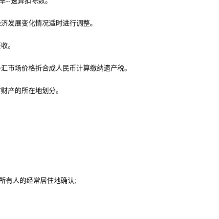
--速算扣除数。
经济发展变化情况适时进行调整。
征收。
外汇市场价格折合成人民币计算缴纳遗产税。
时财产的所在地划分。
所有人的经常居住地确认;