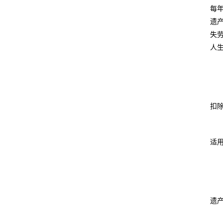
每
遗
失
人
扣
适用
遗