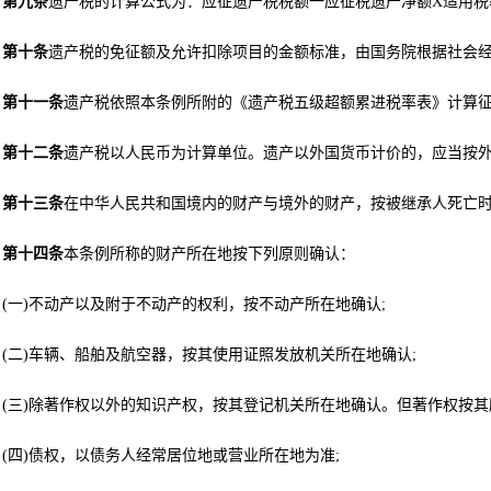
第九条
遗产税的计算公式为：应征遗产税税额一应征税遗产净额X适用税率
第十条
遗产税的免征额及允许扣除项目的金额标准，由国务院根据社会
第十一条
遗产税依照本条例所附的《遗产税五级超额累进税率表》计算
第十二条
遗产税以人民币为计算单位。遗产以外国货币计价的，应当按
第十三条
在中华人民共和国境内的财产与境外的财产，按被继承人死亡
第十四条
本条例所称的财产所在地按下列原则确认：
(一)不动产以及附于不动产的权利，按不动产所在地确认;
(二)车辆、船舶及航空器，按其使用证照发放机关所在地确认;
(三)除著作权以外的知识产权，按其登记机关所在地确认。但著作权按其
(四)债权，以债务人经常居位地或营业所在地为准;