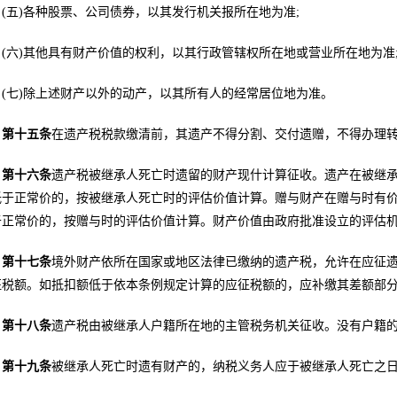
(五)各种股票、公司债券，以其发行机关报所在地为准;
(六)其他具有财产价值的权利，以其行政管辖权所在地或营业所在地为准
(七)除上述财产以外的动产，以其所有人的经常居位地为准。
第十五条
在遗产税税款缴清前，其遗产不得分割、交付遗赠，不得办理
第十六条
遗产税被继承人死亡时遗留的财产现什计算征收。遗产在被继承
低于正常价的，按被继承人死亡时的评估价值计算。赠与财产在赠与时有价
于正常价的，按赠与时的评估价值计算。财产价值由政府批准设立的评估
第十七条
境外财产依所在国家或地区法律已缴纳的遗产税，允许在应征
征税额。如抵扣额低于依本条例规定计算的应征税额的，应补缴其差额部
第十八条
遗产税由被继承人户籍所在地的主管税务机关征收。没有户籍
第十九条
被继承人死亡时遗有财产的，纳税义务人应于被继承人死亡之
。