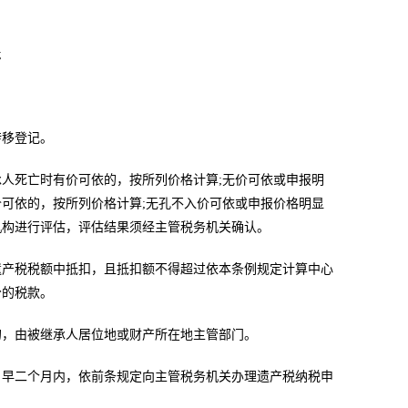
;
转移登记。
人死亡时有价可依的，按所列价格计算;无价可依或申报明
可依的，按所列价格计算;无孔不入价可依或申报价格明显
机构进行评估，评估结果须经主管税务机关确认。
遗产税税额中抵扣，且抵扣额不得超过依本条例规定计算中心
分的税款。
的，由被继承人居位地或财产所在地主管部门。
日早二个月内，依前条规定向主管税务机关办理遗产税纳税申