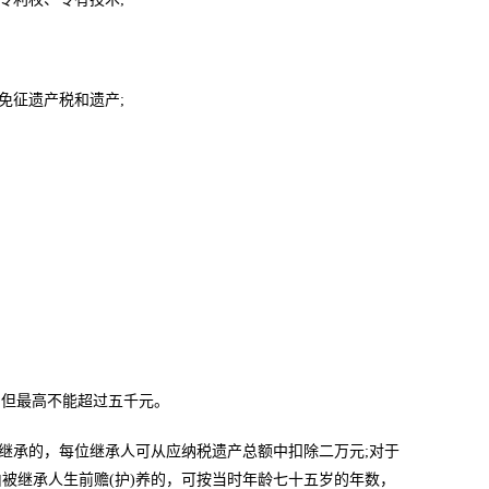
免征遗产税和遗产;
，但最高不能超过五千元。
序继承的，每位继承人可从应纳税遗产总额中扣除二万元;对于
被继承人生前赡(护)养的，可按当时年龄七十五岁的年数，