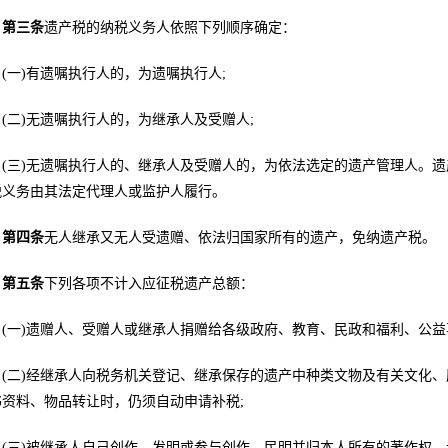
第三条
遗产税的纳税义务人依照下列顺序确定：
(一)有遗嘱执行人的，为遗嘱执行人;
(二)无遗嘱执行人的，为继承人及受赠人;
(三)无遗嘱执行人的、继承人及受赠人的，为依法选定的遗产管理人。
税义务由其法定代理人或监护人履行。
第四条
无人继承又无人受遗赠、依法归国家所有的遗产，免纳遗产税。
第五条
下列各项不计入应征税遗产总额：
(一)遗赠人、受赠人或继承人捐赠给各级政府、教育、民政和福利、公益
(二)经继承人向税务机关登记、继承保存的遗产中种类文物及有关文化
书资料、物品转让时，仍须自动申请补税;
(三)被继承人自己创作，发明或参与创作，民明并归本人所有的著作权、