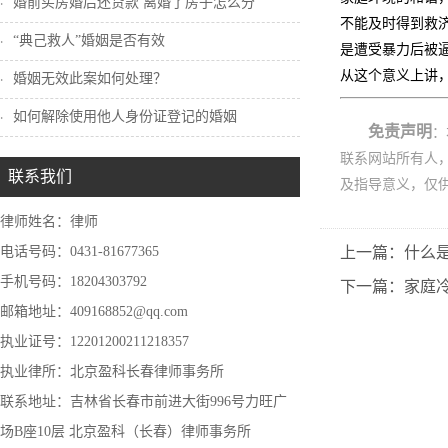
婚前买房婚后还贷款 离婚了房子怎么分
不能及时得到救
“典己救人”婚姻是否有效
是遭受暴力后被
从这个意义上讲，
婚姻无效此案如何处理？
如何解除使用他人身份证登记的婚姻
免责声明
：
联系网站所有人
联系我们
及指导意义，仅
律师姓名：律师
电话号码：0431-81677365
上一篇：什么
手机号码：18204303792
下一篇：家庭
邮箱地址：409168852@qq.com
执业证号：12201200211218357
执业律所：北京盈科长春律师事务所
联系地址：吉林省长春市前进大街996号力旺广
场B座10层 北京盈科（长春）律师事务所