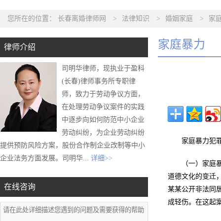
您所在的位置：
长春离婚律师网
>
法律知识
>
婚姻家庭
>
家
家庭暴力
律师介绍
司明华律师，现执业于盈科
(长春)律师事务所专职律
师，致力于劳动争议方面，
在处理劳动争议案件的实践
中逐步向如何防范中小企业
劳动纠纷，为企业劳动纠纷
家庭暴力犯
提供预防风险方案，股份合作制企业改制等中小
企业法务方面发展。司明华...
详细>>
（一）家庭
道德文化的变迁
在线咨询
某某公开非法同
成轻伤。在这起